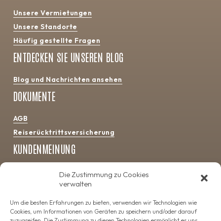
Unsere Vermietungen
Unsere Standorte
Häufig gestellte Fragen
ENTDECKEN SIE UNSEREN BLOG
Blog und Nachrichten ansehen
DOKUMENTE
AGB
Reiserücktrittsversicherung
KUNDENMEINUNG
4.5
Die Zustimmung zu Cookies
verwalten
Um die besten Erfahrungen zu bieten, verwenden wir Technologien wie
Cookies, um Informationen von Geräten zu speichern und/oder darauf
zuzugreifen. Die Zustimmung zu diesen Technologien ermöglicht es uns,