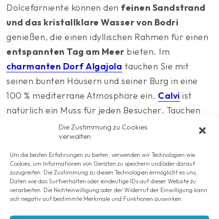
Dolcefarniente können den
feinen Sandstrand
und das kristallklare Wasser von Bodri
genießen, die einen idyllischen Rahmen für einen
entspannten Tag am Meer
bieten. Im
charmanten Dorf Algajola
tauchen Sie mit
seinen bunten Häusern und seiner Burg in eine
100 % mediterrane Atmosphäre ein.
Calvi
ist
natürlich ein Muss für jeden Besucher. Tauchen
Sie ein in seine Geschichte, indem Sie seine
Die Zustimmung zu Cookies
verwalten
imposante Zitadelle und seine gepflasterten
Gassen besuchen, die wunderschöne Zeugnisse
Um die besten Erfahrungen zu bieten, verwenden wir Technologien wie
Cookies, um Informationen von Geräten zu speichern und/oder darauf
seines reichen kulturellen und historischen Erbes
zuzugreifen. Die Zustimmung zu diesen Technologien ermöglicht es uns,
Daten wie das Surfverhalten oder eindeutige IDs auf dieser Website zu
sind.
verarbeiten. Die Nichteinwilligung oder der Widerruf der Einwilligung kann
sich negativ auf bestimmte Merkmale und Funktionen auswirken.
Ob Sie das
korsische Kulturerbe
entdecken oder
sich einfach nur entspannen möchten, in der