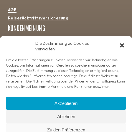
AGB
Reiserücktrittsversicherung
KUNDENMEINUNG
4.5
Die Zustimmung zu Cookies
verwalten
Um die besten Erfahrungen zu bieten, verwenden wir Technologien wie
Cookies, um Informationen von Geräten zu speichern und/oder darauf
zuzugreifen. Die Zustimmung zu diesen Technologien ermöglicht es uns,
Daten wie das Surfverhalten oder eindeutige IDs auf dieser Website zu
verarbeiten. Die Nichteinwilligung oder der Widerruf der Einwilligung kann
sich negativ auf bestimmte Merkmale und Funktionen auswirken.
Copyright 2023 – Camping La’Bel Balagne – Alle Rechte
Akzeptieren
vorbehalten | Realisation
Francecom
Ablehnen
Impressum
|
Datenschutz & Persönliche Daten
|
Cookie-
Richtlinie
Zu den Präferenzen