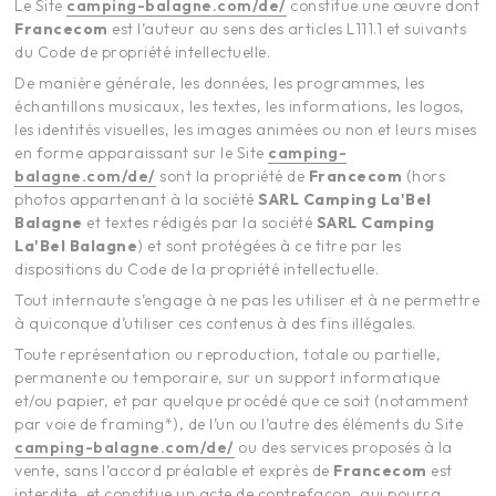
Le Site
camping-balagne.com/de/
constitue une œuvre dont
Francecom
est l’auteur au sens des articles L111.1 et suivants
du Code de propriété intellectuelle.
De manière générale, les données, les programmes, les
échantillons musicaux, les textes, les informations, les logos,
les identités visuelles, les images animées ou non et leurs mises
en forme apparaissant sur le Site
camping-
balagne.com/de/
sont la propriété de
Francecom
(hors
photos appartenant à la société
SARL Camping
La'Bel
Balagne
et textes rédigés par la société
SARL Camping
La'Bel Balagne
) et sont protégées à ce titre par les
dispositions du Code de la propriété intellectuelle.
Tout internaute s’engage à ne pas les utiliser et à ne permettre
à quiconque d’utiliser ces contenus à des fins illégales.
Toute représentation ou reproduction, totale ou partielle,
permanente ou temporaire, sur un support informatique
et/ou papier, et par quelque procédé que ce soit (notamment
par voie de framing*), de l’un ou l’autre des éléments du Site
camping-balagne.com/de/
ou des services proposés à la
vente, sans l’accord préalable et exprès de
Francecom
est
interdite, et constitue un acte de contrefaçon, qui pourra