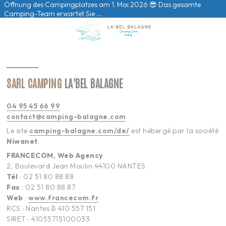
Öffnung des Campingplatzes am 1. Mai 2026 😎 Das gesamte
Camping-Team erwartet Sie ….
SARL CAMPING
LA'BEL BALAGNE
04 95 45 66 99
contact@camping-balagne.com
Le site
camping-balagne.com/de/
est hébergé par la société
Niwanet
.
FRANCECOM, Web Agency
2, Boulevard Jean Moulin 44100 NANTES
Tél
: 02 51 80 88 88
Fax
: 02 51 80 88 87
Web
:
www.francecom.fr
RCS : Nantes B 410 557 151
SIRET : 41055715100033