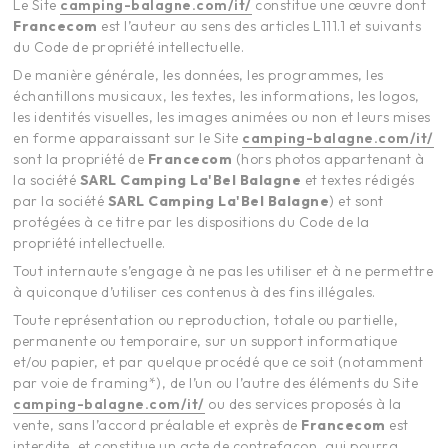
Le Site
camping-balagne.com/it/
constitue une œuvre dont
Francecom
est l’auteur au sens des articles L111.1 et suivants
du Code de propriété intellectuelle.
De manière générale, les données, les programmes, les
échantillons musicaux, les textes, les informations, les logos,
les identités visuelles, les images animées ou non et leurs mises
en forme apparaissant sur le Site
camping-balagne.com/it/
sont la propriété de
Francecom
(hors photos appartenant à
la société
SARL Camping
La'Bel Balagne
et textes rédigés
par la société
SARL Camping
La'Bel Balagne
) et sont
protégées à ce titre par les dispositions du Code de la
propriété intellectuelle.
Tout internaute s’engage à ne pas les utiliser et à ne permettre
à quiconque d’utiliser ces contenus à des fins illégales.
Toute représentation ou reproduction, totale ou partielle,
permanente ou temporaire, sur un support informatique
et/ou papier, et par quelque procédé que ce soit (notamment
par voie de framing*), de l’un ou l’autre des éléments du Site
camping-balagne.com/it/
ou des services proposés à la
vente, sans l’accord préalable et exprès de
Francecom
est
interdite, et constitue un acte de contrefaçon, qui pourra