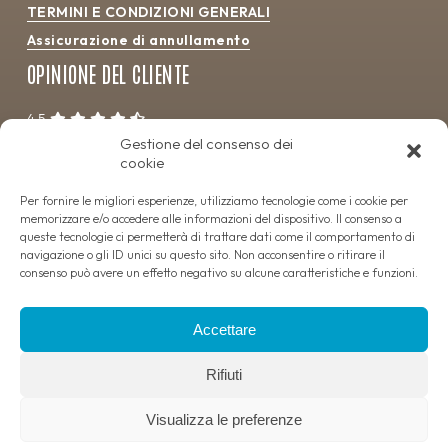
TERMINI E CONDIZIONI GENERALI
Assicurazione di annullamento
OPINIONE DEL CLIENTE
4.5
Gestione del consenso dei
cookie
Per fornire le migliori esperienze, utilizziamo tecnologie come i cookie per
memorizzare e/o accedere alle informazioni del dispositivo. Il consenso a
queste tecnologie ci permetterà di trattare dati come il comportamento di
navigazione o gli ID unici su questo sito. Non acconsentire o ritirare il
consenso può avere un effetto negativo su alcune caratteristiche e funzioni.
Copyright 2023 – Camping La’Bel Balagne – Tutti i diritti
Accettare
riservati | Réalisation
Francecom
Rifiuti
Avviso legale
|
Privacy e dati personali
|
Politica dei
cookie
Visualizza le preferenze