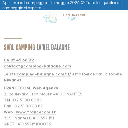
Apertura del campeggio il 1° maggio 2026 😎 Tutta la squadra del
campeggio vi aspetta ….
SARL CAMPING
LA'BEL BALAGNE
04 95 45 66 99
contact@camping-balagne.com
Le site
camping-balagne.com/it/
est hébergé par la société
Niwanet
.
FRANCECOM, Web Agency
2, Boulevard Jean Moulin 44100 NANTES
Tél
: 02 51 80 88 88
Fax
: 02 51 80 88 87
Web
:
www.francecom.fr
RCS : Nantes B 410 557 151
SIRET : 41055715100033