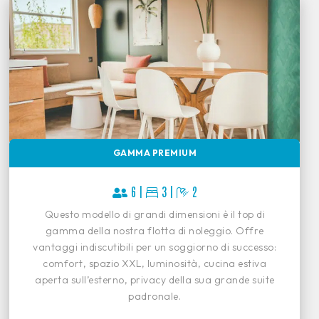
GAMMA PREMIUM
6 |
3 |
2
Questo modello di grandi dimensioni è il top di
gamma della nostra flotta di noleggio. Offre
vantaggi indiscutibili per un soggiorno di successo:
comfort, spazio XXL, luminosità, cucina estiva
aperta sull’esterno, privacy della sua grande suite
padronale.