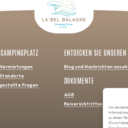
 CAMPINGPLATZ
ENTDECKEN SIE UNSEREN
 Vermietungen
Blog und Nachrichten anse
 Standorte
DOKUMENTE
gestellte Fragen
AGB
Reiserücktrittsversicherun
Um die beste
Information
zu diesen Te
IDs auf dies
Einwilligun