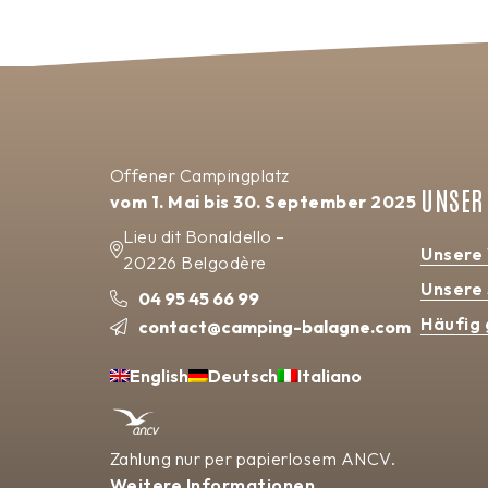
Offener Campingplatz
UNSER
vom 1. Mai bis 30. September 2025
Lieu dit Bonaldello –
Unsere
20226 Belgodère
Unsere
04 95 45 66 99
Häufig 
contact@camping-balagne.com
English
Deutsch
Italiano
Zahlung nur per papierlosem ANCV.
Weitere Informationen