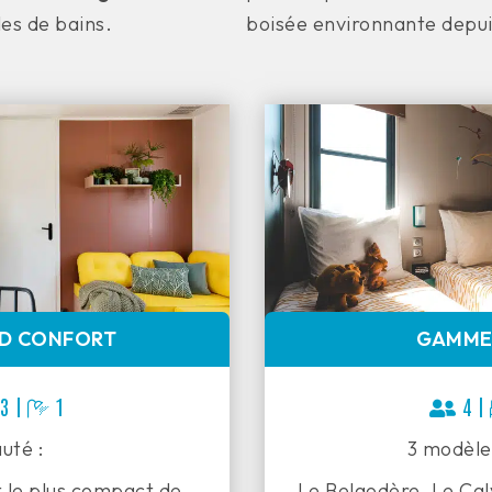
les de bains.
boisée environnante depui
D CONFORT
GAMME
3 |
1
4 |
uté :
3 modèles
 le plus compact de
Le Belgodère, Le Calv