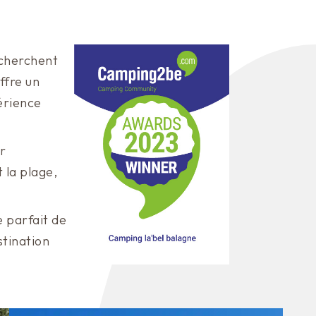
echerchent
ffre un
érience
r
 la plage,
e parfait de
stination