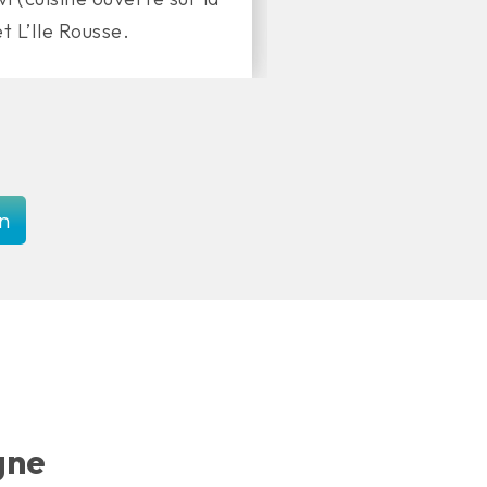
et L’Ile Rousse.
on
gne