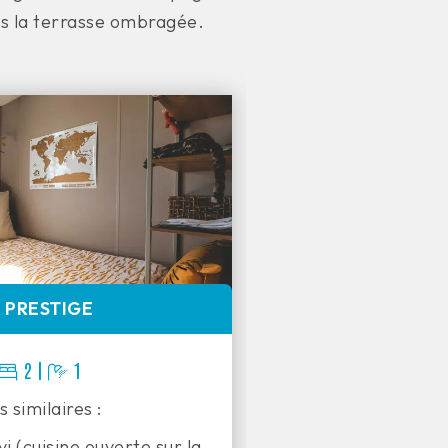
s la terrasse ombragée.
 PRESTIGE
GAM
2 |
1
 similaires :
Modèl
i (cuisine ouverte sur la
Haut de ga