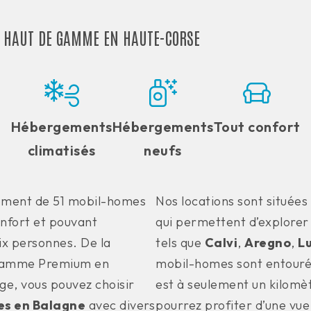
 HAUT DE GAMME EN HAUTE-CORSE
Hébergements
Hébergements
Tout confort
climatisés
neufs
ement de 51 mobil-homes
Nos locations sont situées 
onfort et pouvant
qui permettent d’explorer 
six personnes. De la
tels que
Calvi
,
Aregno
,
L
gamme Premium en
mobil-homes sont entourés
e, vous pouvez choisir
est à seulement un kilomèt
s en Balagne
avec divers
pourrez profiter d’une vu