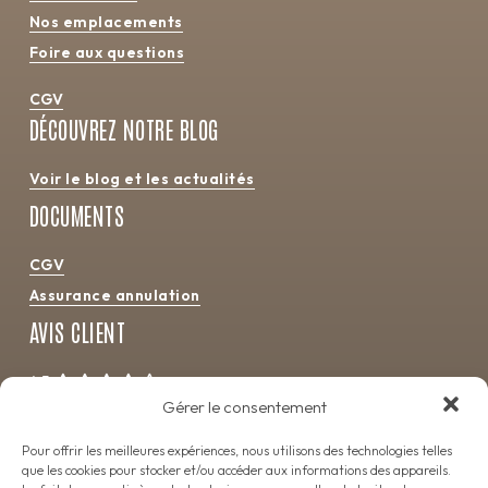
Nos emplacements
Foire aux questions
CGV
DÉCOUVREZ NOTRE BLOG
Voir le blog et les actualités
DOCUMENTS
CGV
Assurance annulation
AVIS CLIENT
4.5
Gérer le consentement
Pour offrir les meilleures expériences, nous utilisons des technologies telles
que les cookies pour stocker et/ou accéder aux informations des appareils.